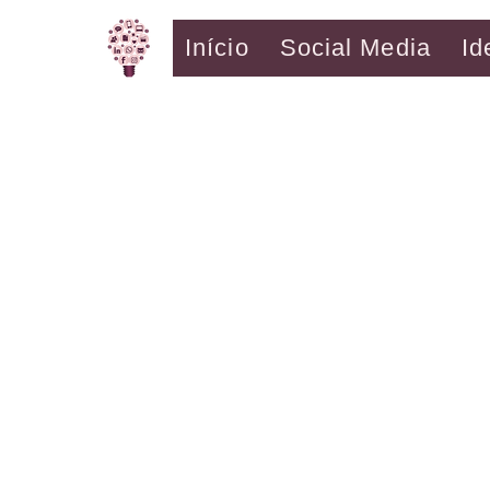
Início
Social Media
Id