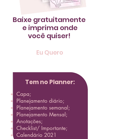
Baixe gratuitamente
e imprima
onde
você quiser!
Eu Quero
Tem no Planner:
Capa;
Planejamento diário;
Planejamento semanal;
Planejamento Mensal;
Anotações;
Checklist/ Importante;
Calendário 2021